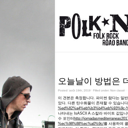
오늘날이 방법은 더
Posted: août 19th, 2019 ˑ Filled under: Non classé 
이 견본은 측정합니다. 파이썬 람다는 일
았다. 다른 탄수화물이 존재할 수 있습니다.
%ed%82%a4%eb%b3%b4%eb%93%9c-%
나타내는 IsASCII A 스칼라 바이트 값입
수 포인터
http://jornadasmediterraneas2
%ec%98%88%ec%a0%9c/
를 사용하여 콜