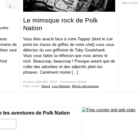
Filled unde
Le mimsque rock de Polk
Nation
votre
uses
Vous êtes avachi face à votre Teppaz (dont le cuir
 moins de
porte les traces de griffes de votre chat) vous vous
tiez seul
délectez du son griffonné de Toby Goodshank.
Vous vous faites la réflexion que vous aimez le
font
rock. Beaucoup, beaucoup ! Presque autant que de
coller des adverbes et des adjectifs plein les
phrases. Carrément mortel […]
Posted: juillet 8th, 2010 ˑ
Comments Closed
Filled under:
Divers
,
Les Histoires
,
Récits mécaniques
e les aventures de Polk Nation