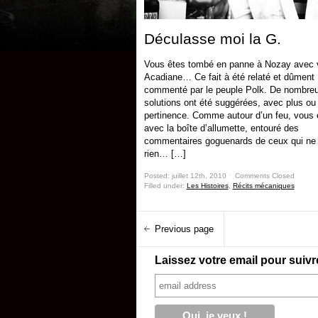
Déculasse moi la G.
Vous êtes tombé en panne à Nozay avec 
Acadiane… Ce fait à été relaté et dûment
commenté par le peuple Polk. De nombre
solutions ont été suggérées, avec plus ou
pertinence. Comme autour d’un feu, vous é
avec la boîte d’allumette, entouré des
commentaires goguenards de ceux qui ne 
rien… […]
Posted: juillet 12th, 2010 ˑ
Comments Closed
Filled under:
Les Histoires
,
Récits mécaniques
Previous page
Laissez votre email pour suivr