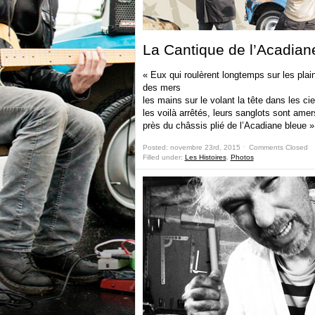
La Cantique de l’Acadian
« Eux qui roulèrent longtemps sur les plai
des mers
les mains sur le volant la tête dans les ci
les voilà arrêtés, leurs sanglots sont amer
près du châssis plié de l’Acadiane bleue »
Posted: novembre 23rd, 2015 ˑ
Comments Closed
Filled under:
Les Histoires
,
Photos