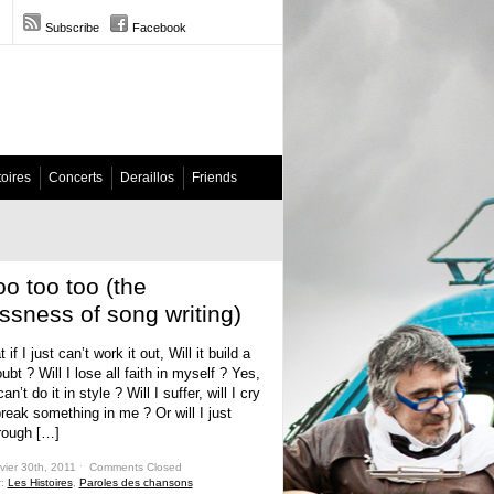
Subscribe
Facebook
toires
Concerts
Deraillos
Friends
oo too too (the
ssness of song writing)
if I just can’t work it out, Will it build a
oubt ? Will I lose all faith in myself ? Yes,
can’t do it in style ? Will I suffer, will I cry
 break something in me ? Or will I just
rough […]
vier 30th, 2011 ˑ
Comments Closed
r:
Les Histoires
,
Paroles des chansons