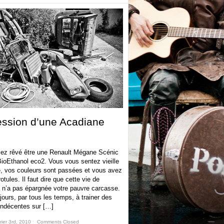
ssion d’une Acadiane
iez rêvé être une Renault Mégane Scénic
ioEthanol eco2. Vous vous sentez vieille
, vos couleurs sont passées et vous avez
otules. Il faut dire que cette vie de
e n’a pas épargnée votre pauvre carcasse.
jours, par tous les temps, à trainer des
indécentes sur […]
rier 3rd, 2010 ˑ
Comments Closed