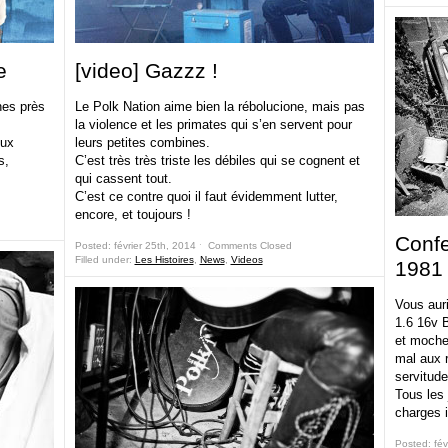
e
[video] Gazzz !
nes près
Le Polk Nation aime bien la rébolucione, mais pas
la violence et les primates qui s’en servent pour
eux
leurs petites combines.
s,
C’est très très triste les débiles qui se cognent et
qui cassent tout.
C’est ce contre quoi il faut évidemment lutter,
encore, et toujours !
Confe
Posted: février 25th, 2014 ˑ
Comments Closed
Filled under:
Les Histoires
,
News
,
Videos
1981
Vous aur
1.6 16v B
et moche
mal aux r
servitud
Tous les 
charges 
Posted: fév