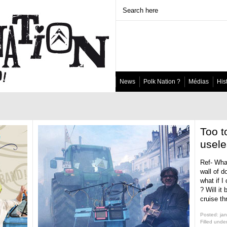
News
Polk Nation ?
Médias
His
Too t
usele
Ref- What 
wall of d
what if I 
? Will it
cruise th
Posted: jan
Filled unde