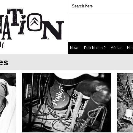
News
Polk Nation ?
Médias
His
es