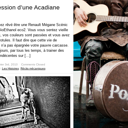
ssion d’une Acadiane
iez rêvé être une Renault Mégane Scénic
ioEthanol eco2. Vous vous sentez vieille
, vos couleurs sont passées et vous avez
otules. Il faut dire que cette vie de
e n’a pas épargnée votre pauvre carcasse.
jours, par tous les temps, à trainer des
indécentes sur […]
rier 3rd, 2010 ˑ
Comments Closed
r:
Les Histoires
,
Récits mécaniques