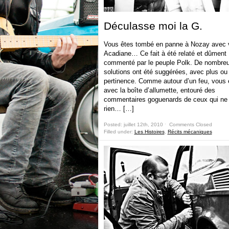
Déculasse moi la G.
Vous êtes tombé en panne à Nozay avec 
Acadiane… Ce fait à été relaté et dûment
commenté par le peuple Polk. De nombre
solutions ont été suggérées, avec plus ou
pertinence. Comme autour d’un feu, vous é
avec la boîte d’allumette, entouré des
commentaires goguenards de ceux qui ne 
rien… […]
Posted: juillet 12th, 2010 ˑ
Comments Closed
Filled under:
Les Histoires
,
Récits mécaniques