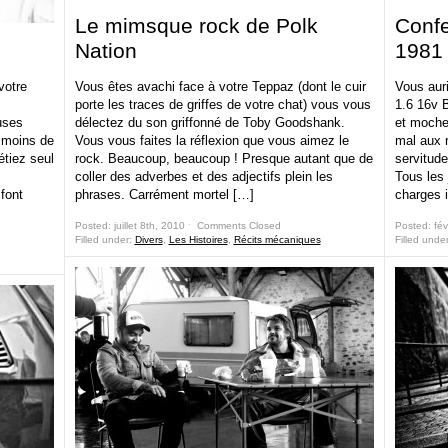
Le mimsque rock de Polk
Confe
Nation
1981
votre
Vous êtes avachi face à votre Teppaz (dont le cuir
Vous aur
porte les traces de griffes de votre chat) vous vous
1.6 16v B
uses
délectez du son griffonné de Toby Goodshank.
et moche
 moins de
Vous vous faites la réflexion que vous aimez le
mal aux r
tiez seul
rock. Beaucoup, beaucoup ! Presque autant que de
servitud
coller des adverbes et des adjectifs plein les
Tous les 
font
phrases. Carrément mortel […]
charges 
Posted: juillet 8th, 2010 ˑ
Comments Closed
Posted: fév
Filled under:
Divers
,
Les Histoires
,
Récits mécaniques
Filled unde