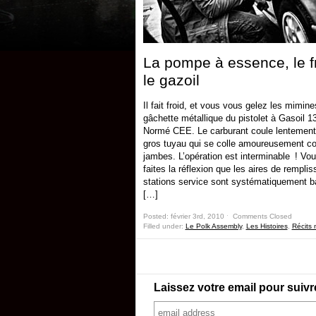
La pompe à essence, le fr
le gazoil
Il fait froid, et vous vous gelez les mimine
gâchette métallique du pistolet à Gasoil 1
Normé CEE. Le carburant coule lentement
gros tuyau qui se colle amoureusement co
jambes. L’opération est interminable ! Vo
faites la réflexion que les aires de rempli
stations service sont systématiquement b
[…]
Posted: février 3rd, 2010 ˑ
Comments Closed
Filled under:
Le Polk Assembly
,
Les Histoires
,
Récits
Laissez votre email pour suivr