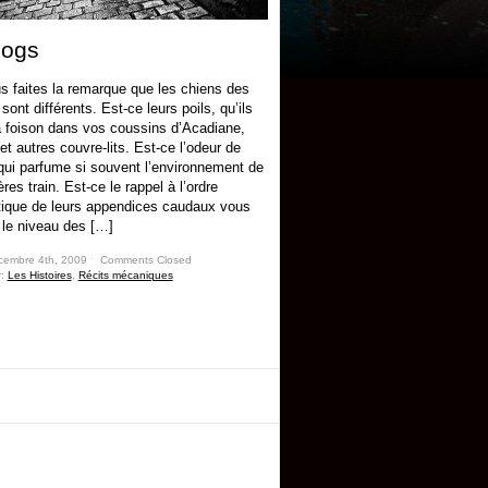
dogs
s faites la remarque que les chiens des
ont différents. Est-ce leurs poils, qu’ils
à foison dans vos coussins d’Acadiane,
t autres couvre-lits. Est-ce l’odeur de
qui parfume si souvent l’environnement de
ères train. Est-ce le rappel à l’ordre
ique de leurs appendices caudaux vous
 le niveau des […]
cembre 4th, 2009 ˑ
Comments Closed
r:
Les Histoires
,
Récits mécaniques