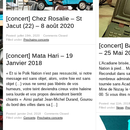
[concert] Chez Rosalie – St
Jacut (22) – 8 août 2020
Posted: juillet 19th, 2020 ˑ
Comments Closed
Filled under:
Prochains concerts
[concert] 
– 25 Mai 2
[concert] Mata Hari – 19
Janvier 2018
L’Acadiane brisée
Nation à pied… Mai
« Et si le Polk Nation n’est pas ressuscité, si notre
Reconduit dans sa
message est sans objet, alors, votre foie est sans
nombreux admirateu
objet (…) vous ne serez pas libérés de vos
tournée sans Acad
humeurs, votre teint deviendra cireux votre haleine
Mine de Nozay le v
sera lourde et vos propos deviendront bientôt
00. Si vous êtes 
chiants « Ainsi parlait Jean-Michel Durand, Gourou
Posted: mai 11th, 201
du bord des villes dans sa […]
Filled under:
News
,
Pro
Posted: janvier 2nd, 2018 ˑ
Comments Closed
Filled under:
Concerts
,
Prochains concerts