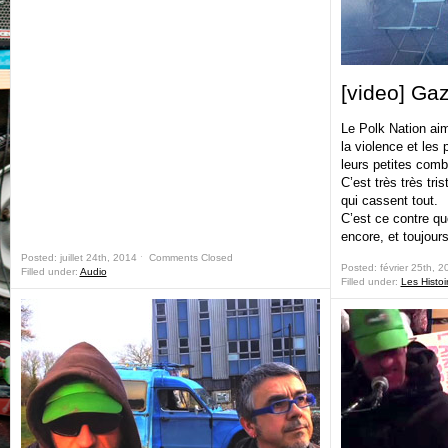
[video] Gaz
Le Polk Nation aim
la violence et les 
leurs petites comb
C’est très très tri
qui cassent tout.
C’est ce contre quo
encore, et toujours
Posted: juillet 24th, 2014 ˑ
Comments Closed
Posted: février 25th, 
Filled under:
Audio
Filled under:
Les Histoi