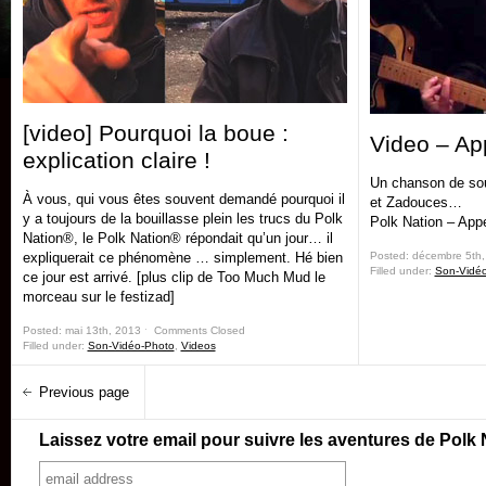
[video] Pourquoi la boue :
Video – Ap
explication claire !
Un chanson de sou
À vous, qui vous êtes souvent demandé pourquoi il
et Zadouces…
y a toujours de la bouillasse plein les trucs du Polk
Polk Nation – Appe
Nation®, le Polk Nation® répondait qu’un jour… il
expliquerait ce phénomène … simplement. Hé bien
Posted: décembre 5th
Filled under:
Son-Vidé
ce jour est arrivé. [plus clip de Too Much Mud le
morceau sur le festizad]
Posted: mai 13th, 2013 ˑ
Comments Closed
Filled under:
Son-Vidéo-Photo
,
Videos
Previous page
Laissez votre email pour suivre les aventures de Polk 