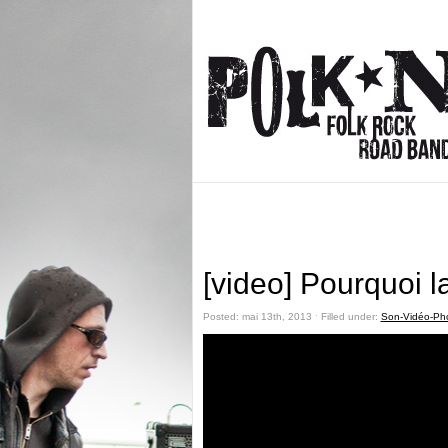
[video] Pourquoi la
Posted: mai 13th, 2013 ˑ Filled under:
Son-Vidéo-Ph