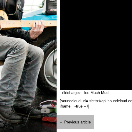
Téléchargez Too Much Mud
[soundcloud url= »http://api.soundcloud.
iframe= »true » /]
Previous article