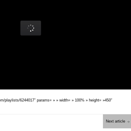
com/playlists/6244017″ params= » » width= » 100% » height= »450″
Next article