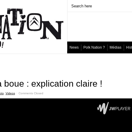
News
Polk Nation ?
Médias
His
 boue : explication claire !
oto
,
Videos
ˑ
Comments Closed